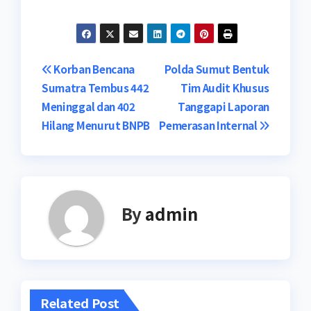
Post
Korban Bencana
Polda Sumut Bentuk
Sumatra Tembus 442
Tim Audit Khusus
navigation
Meninggal dan 402
Tanggapi Laporan
Hilang Menurut BNPB
Pemerasan Internal
By
admin
Related Post