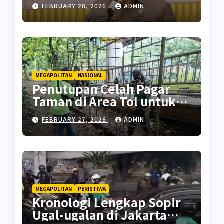
Pencegahan Seks Berisiko
FEBRUARY 28, 2026
ADMIN
MEGAPOLITAN
NASIONAL
Penutupan Celah Pagar
Taman di Area Tol untuk
Cegah Penyalahgunaan
FEBRUARY 27, 2026
ADMIN
MEGAPOLITAN
PERISTIWA
Kronologi Lengkap Sopir
Ugal-ugalan di Jakarta