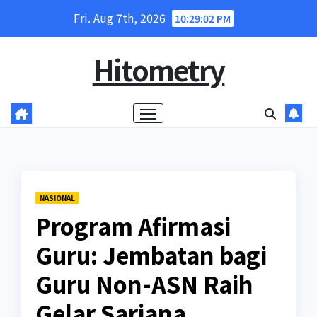
Skip
Fri. Aug 7th, 2026
10:29:03 PM
to
content
Hitometry
NASIONAL
Program Afirmasi
Guru: Jembatan bagi
Guru Non-ASN Raih
Gelar Sarjana