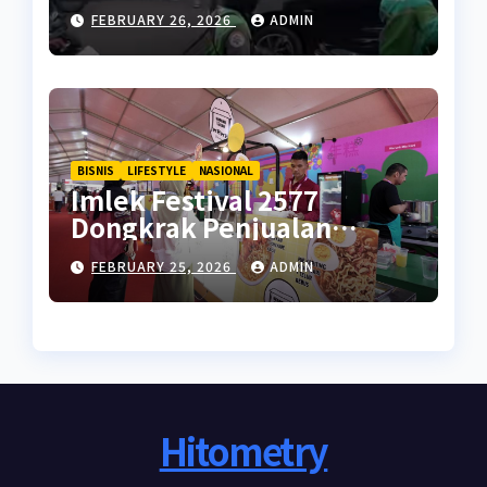
Pusat
FEBRUARY 26, 2026
ADMIN
BISNIS
LIFESTYLE
NASIONAL
Imlek Festival 2577
Dongkrak Penjualan
UMKM di Ramadan
FEBRUARY 25, 2026
ADMIN
Hitometry