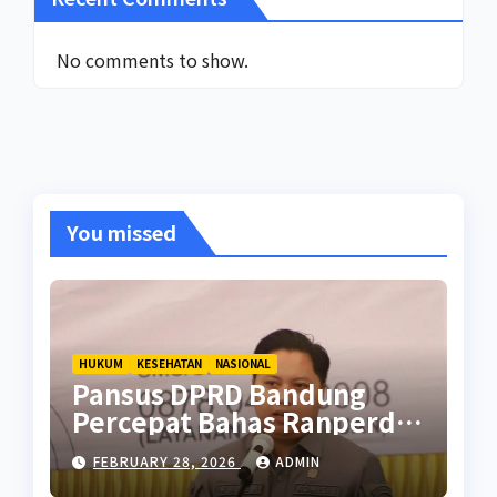
No comments to show.
You missed
HUKUM
KESEHATAN
NASIONAL
Pansus DPRD Bandung
Percepat Bahas Ranperda
Pencegahan Seks Berisiko
FEBRUARY 28, 2026
ADMIN