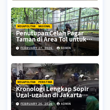
MEGAPOLITAN
NASIONAL
Penutupan Celah Pagar
Taman di Area Tol untuk
Cegah Penyalahgunaan
FEBRUARY 27, 2026
ADMIN
MEGAPOLITAN
PERISTIWA
Kronologi Lengkap Sopir
Ugal-ugalan di Jakarta
Pusat
FEBRUARY 26, 2026
ADMIN