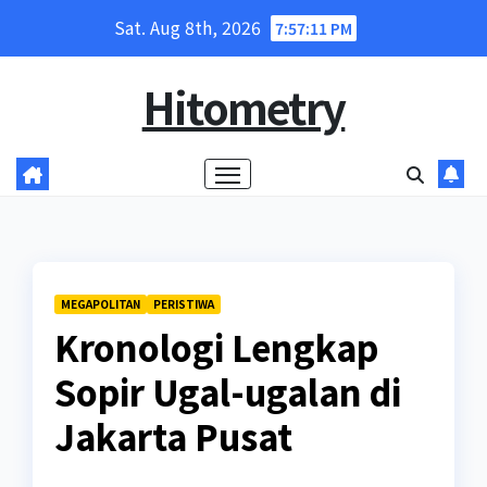
Skip
Sat. Aug 8th, 2026
7:57:11 PM
to
content
Hitometry
MEGAPOLITAN
PERISTIWA
Kronologi Lengkap
Sopir Ugal-ugalan di
Jakarta Pusat