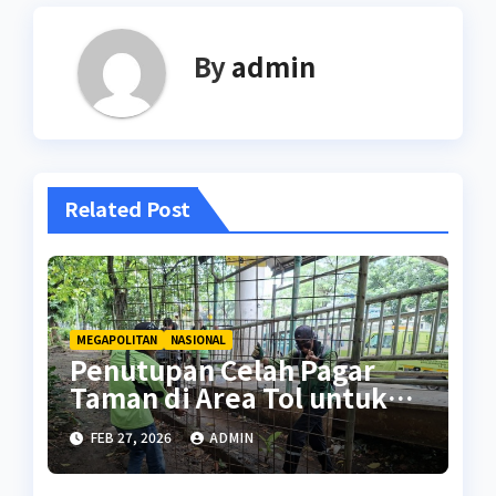
By
admin
Related Post
MEGAPOLITAN
NASIONAL
Penutupan Celah Pagar
Taman di Area Tol untuk
Cegah Penyalahgunaan
FEB 27, 2026
ADMIN