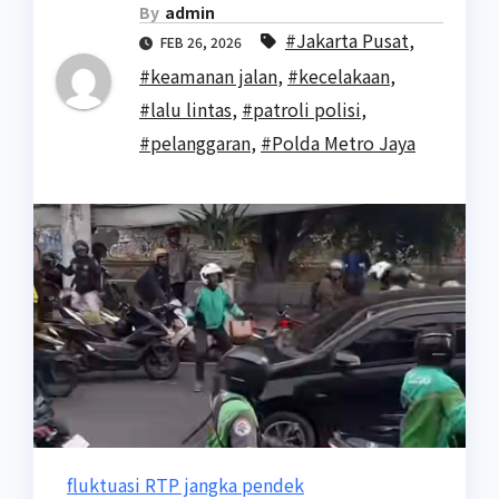
By
admin
#Jakarta Pusat
,
FEB 26, 2026
#keamanan jalan
,
#kecelakaan
,
#lalu lintas
,
#patroli polisi
,
#pelanggaran
,
#Polda Metro Jaya
fluktuasi RTP jangka pendek