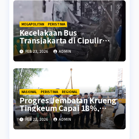
MEGAPOLITAN
PERISTIWA
Kecelakaan Bus
Transjakarta di Cipulir
Diduga Akibat Sopir
FEB 23, 2026
ADMIN
Mengantuk
NASIONAL
PERISTIWA
REGIONAL
Progres Jembatan Krueng
Tingkeum Capai 18%,
Ditargetkan Rampung Juli
FEB 22, 2026
ADMIN
2026