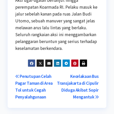
Aksi ugal-ugalan berlanjut hingga
perempatan Koarmada RI. Pelaku masuk ke
jalur sebelah kanan pada ruas Jalan Budi
Utomo, sebuah manuver yang sangat jelas
melawan arus lalu lintas yang berlaku.
Seluruh rangkaian aksi ini menggambarkan
pelanggaran beruntun yang serius terhadap
keselamatan berkendara.
Post
Penutupan Celah
Kecelakaan Bus
Pagar Taman di Area
Transjakarta di Cipulir
navigation
Tol untuk Cegah
Diduga Akibat Sopir
Penyalahgunaan
Mengantuk