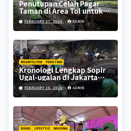
Penutupan Celah Pagar
Taman di Area Tol untuk
Cegah Penyalahgunaan
FEBRUARY 27, 2026
ADMIN
MEGAPOLITAN
PERISTIWA
Kronologi Lengkap Sopir
Ugal-ugalan di Jakarta
Pusat
FEBRUARY 26, 2026
ADMIN
BISNIS
LIFESTYLE
NASIONAL