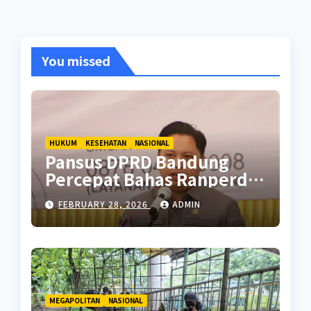
You missed
HUKUM
KESEHATAN
NASIONAL
Pansus DPRD Bandung
Percepat Bahas Ranperda
Pencegahan Seks Berisiko
FEBRUARY 28, 2026
ADMIN
MEGAPOLITAN
NASIONAL