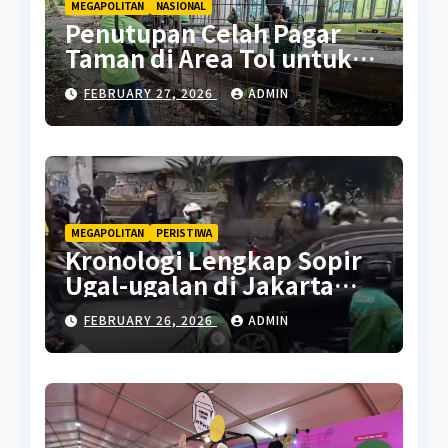
MEGAPOLITAN
NASIONAL
Penutupan Celah Pagar
Taman di Area Tol untuk
Cegah Penyalahgunaan
FEBRUARY 27, 2026
ADMIN
MEGAPOLITAN
PERISTIWA
Kronologi Lengkap Sopir
Ugal-ugalan di Jakarta
Pusat
FEBRUARY 26, 2026
ADMIN