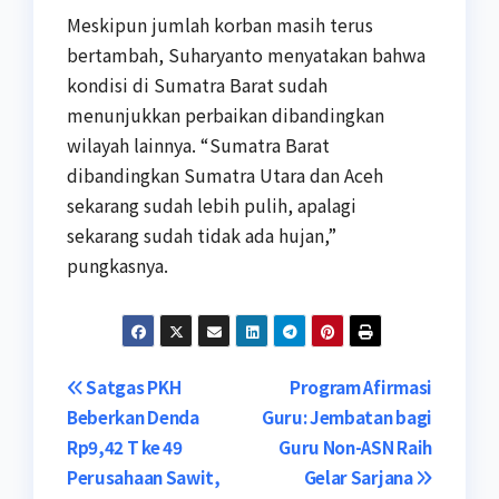
Meskipun jumlah korban masih terus
bertambah, Suharyanto menyatakan bahwa
kondisi di Sumatra Barat sudah
menunjukkan perbaikan dibandingkan
wilayah lainnya. “Sumatra Barat
dibandingkan Sumatra Utara dan Aceh
sekarang sudah lebih pulih, apalagi
sekarang sudah tidak ada hujan,”
pungkasnya.
Post
Satgas PKH
Program Afirmasi
Beberkan Denda
Guru: Jembatan bagi
navigation
Rp9,42 T ke 49
Guru Non-ASN Raih
Perusahaan Sawit,
Gelar Sarjana