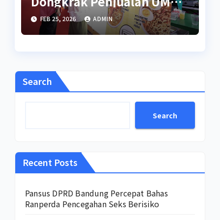
Dongkrak Penjualan UMKM
di Ramadan
FEB 25, 2026
ADMIN
Search
Search
Recent Posts
Pansus DPRD Bandung Percepat Bahas
Ranperda Pencegahan Seks Berisiko