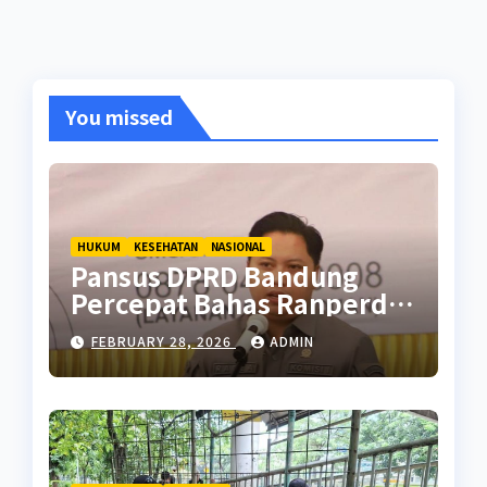
You missed
HUKUM
KESEHATAN
NASIONAL
Pansus DPRD Bandung
Percepat Bahas Ranperda
Pencegahan Seks Berisiko
FEBRUARY 28, 2026
ADMIN