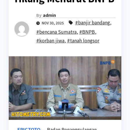
By
admin
#banjir bandang
,
NOV 30, 2025
#bencana Sumatra
,
#BNPB
,
#korban jiwa
,
#tanah longsor
EPICTOTO
— Badan Penanggulangan