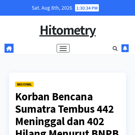
Skip
Sat. Aug 8th, 2026
1:30:35 PM
to
content
Hitometry
NASIONAL
Korban Bencana
Sumatra Tembus 442
Meninggal dan 402
Hilang Menurut BNPB