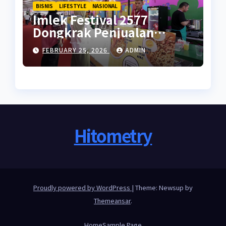
BISNIS
LIFESTYLE
NASIONAL
Imlek Festival 2577
Dongkrak Penjualan
UMKM di Ramadan
FEBRUARY 25, 2026
ADMIN
Hitometry
Proudly powered by WordPress
|
Theme: Newsup by
Themeansar
.
Home
Sample Page