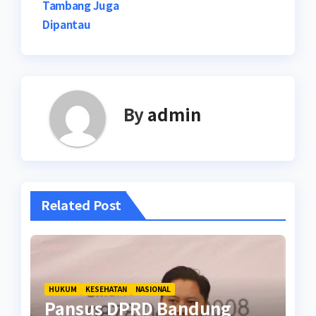
Tambang Juga
Dipantau
By
admin
Related Post
HUKUM
KESEHATAN
NASIONAL
Pansus DPRD Bandung