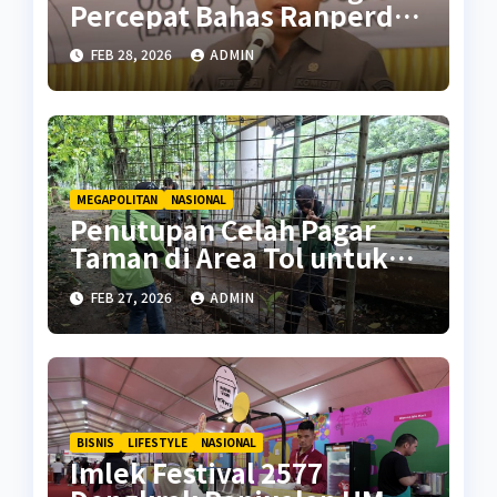
Percepat Bahas Ranperda
Pencegahan Seks Berisiko
FEB 28, 2026
ADMIN
MEGAPOLITAN
NASIONAL
Penutupan Celah Pagar
Taman di Area Tol untuk
Cegah Penyalahgunaan
FEB 27, 2026
ADMIN
BISNIS
LIFESTYLE
NASIONAL
Imlek Festival 2577