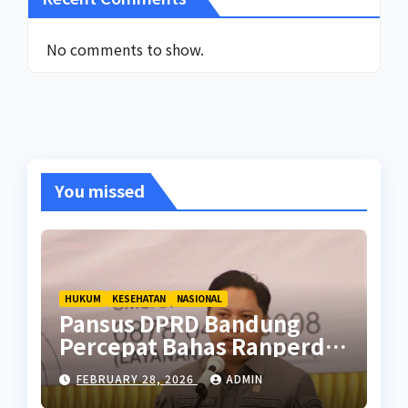
No comments to show.
You missed
HUKUM
KESEHATAN
NASIONAL
Pansus DPRD Bandung
Percepat Bahas Ranperda
Pencegahan Seks Berisiko
FEBRUARY 28, 2026
ADMIN