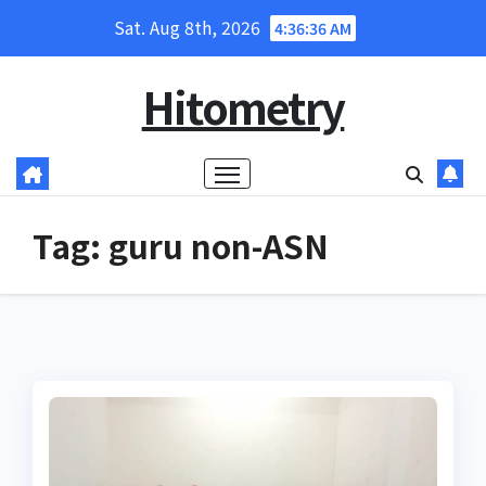
Skip
Sat. Aug 8th, 2026
4:36:37 AM
to
content
Hitometry
Tag:
guru non-ASN