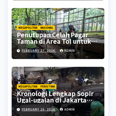
MEGAPOLITAN
NASIONAL
Penutupan Celah Pagar
Taman di Area Tol untuk
Cegah Penyalahgunaan
FEBRUARY 27, 2026
ADMIN
MEGAPOLITAN
PERISTIWA
Kronologi Lengkap Sopir
Ugal-ugalan di Jakarta
Pusat
FEBRUARY 26, 2026
ADMIN