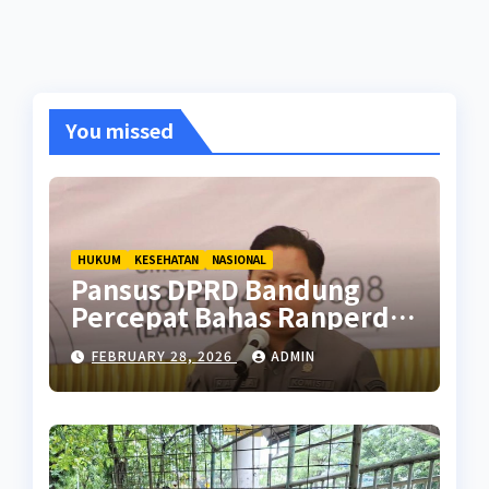
You missed
HUKUM
KESEHATAN
NASIONAL
Pansus DPRD Bandung
Percepat Bahas Ranperda
Pencegahan Seks Berisiko
FEBRUARY 28, 2026
ADMIN