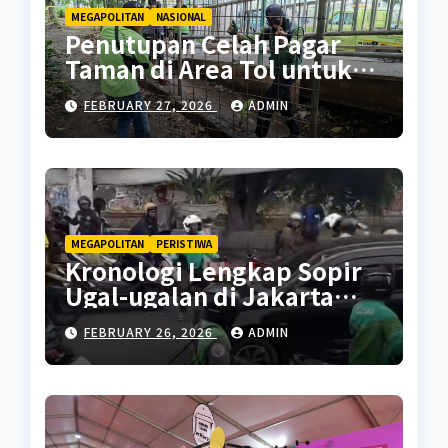
MEGAPOLITAN
NASIONAL
Penutupan Celah Pagar
Taman di Area Tol untuk
Cegah Penyalahgunaan
FEBRUARY 27, 2026
ADMIN
MEGAPOLITAN
PERISTIWA
Kronologi Lengkap Sopir
Ugal-ugalan di Jakarta
Pusat
FEBRUARY 26, 2026
ADMIN