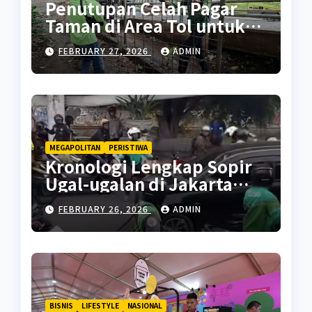
Penutupan Celah Pagar
Taman di Area Tol untuk
Cegah Penyalahgunaan
FEBRUARY 27, 2026
ADMIN
MEGAPOLITAN
PERISTIWA
Kronologi Lengkap Sopir
Ugal-ugalan di Jakarta
Pusat
FEBRUARY 26, 2026
ADMIN
BISNIS
LIFESTYLE
NASIONAL