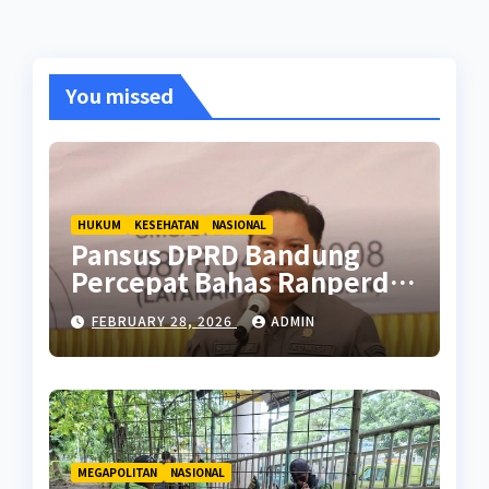
You missed
HUKUM
KESEHATAN
NASIONAL
Pansus DPRD Bandung
Percepat Bahas Ranperda
Pencegahan Seks Berisiko
FEBRUARY 28, 2026
ADMIN
MEGAPOLITAN
NASIONAL