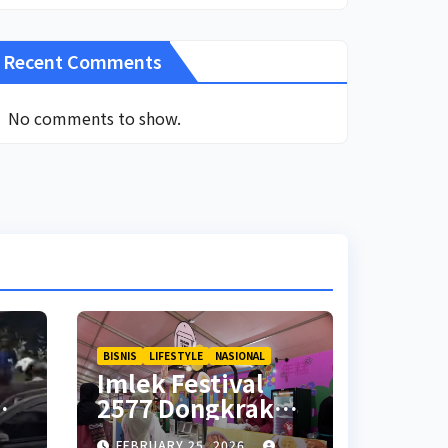
Recent Comments
No comments to show.
BISNIS
LIFESTYLE
NASIONAL
Imlek Festival
2577 Dongkrak
Penjualan UMKM
FEBRUARY 25, 2026