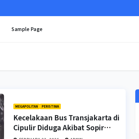
e
Sample Page
MEGAPOLITAN
PERISTIWA
Kecelakaan Bus Transjakarta di
Cipulir Diduga Akibat Sopir
Mengantuk