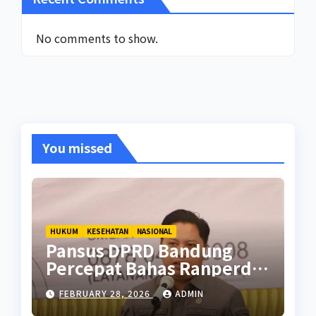
No comments to show.
You missed
HUKUM
KESEHATAN
NASIONAL
Pansus DPRD Bandung
Percepat Bahas Ranperda
Pencegahan Seks Berisiko
FEBRUARY 28, 2026
ADMIN