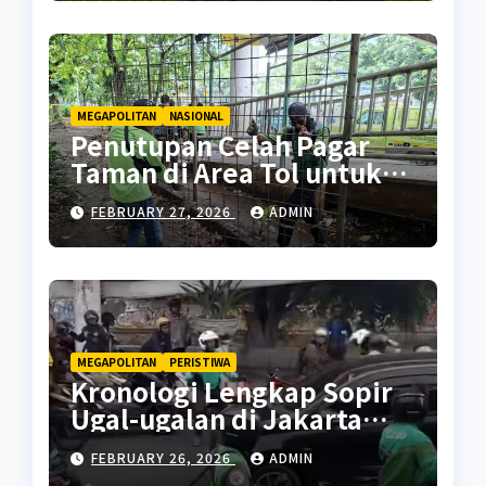
MEGAPOLITAN
NASIONAL
Penutupan Celah Pagar
Taman di Area Tol untuk
Cegah Penyalahgunaan
FEBRUARY 27, 2026
ADMIN
MEGAPOLITAN
PERISTIWA
Kronologi Lengkap Sopir
Ugal-ugalan di Jakarta
Pusat
FEBRUARY 26, 2026
ADMIN