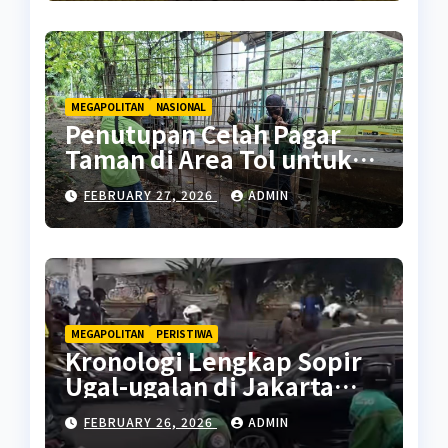
MEGAPOLITAN
NASIONAL
Penutupan Celah Pagar
Taman di Area Tol untuk
Cegah Penyalahgunaan
FEBRUARY 27, 2026
ADMIN
MEGAPOLITAN
PERISTIWA
Kronologi Lengkap Sopir
Ugal-ugalan di Jakarta
Pusat
FEBRUARY 26, 2026
ADMIN