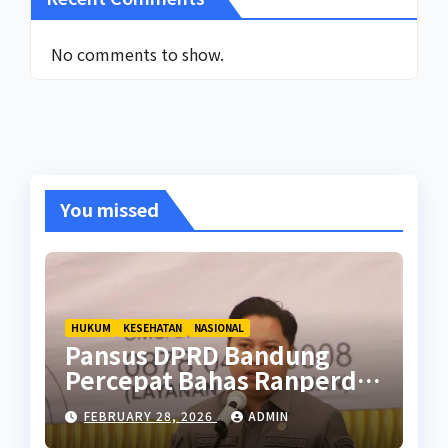
No comments to show.
You missed
HUKUM
KESEHATAN
NASIONAL
Pansus DPRD Bandung
Percepat Bahas Ranperda
Pencegahan Seks Berisiko
FEBRUARY 28, 2026
ADMIN