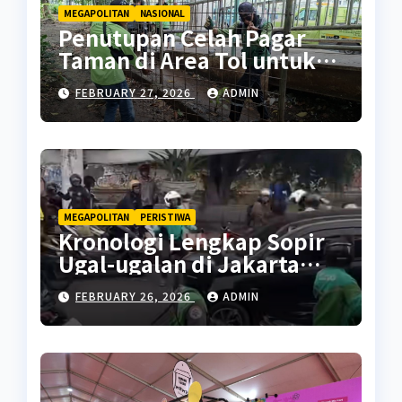
MEGAPOLITAN
NASIONAL
Penutupan Celah Pagar
Taman di Area Tol untuk
Cegah Penyalahgunaan
FEBRUARY 27, 2026
ADMIN
MEGAPOLITAN
PERISTIWA
Kronologi Lengkap Sopir
Ugal-ugalan di Jakarta
Pusat
FEBRUARY 26, 2026
ADMIN