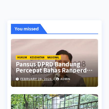
You missed
HUKUM
KESEHATAN
NASIONAL
Pansus DPRD Bandung
Percepat Bahas Ranperda
Pencegahan Seks Berisiko
FEBRUARY 28, 2026
ADMIN