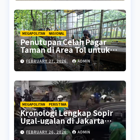
MEGAPOLITAN
NASIONAL
Penutupan Celah Pagar
Taman di Area Tol untuk
Cegah Penyalahgunaan
FEBRUARY 27, 2026
ADMIN
MEGAPOLITAN
PERISTIWA
Kronologi Lengkap Sopir
Ugal-ugalan di Jakarta
Pusat
FEBRUARY 26, 2026
ADMIN