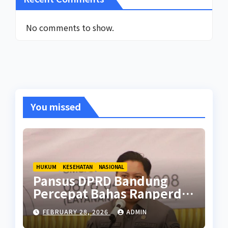
No comments to show.
You missed
HUKUM
KESEHATAN
NASIONAL
Pansus DPRD Bandung
Percepat Bahas Ranperda
Pencegahan Seks Berisiko
FEBRUARY 28, 2026
ADMIN