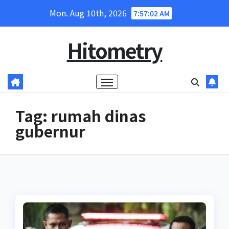
Skip
Mon. Aug 10th, 2026
7:57:03 AM
to
content
Hitometry
Tag:
rumah dinas
gubernur