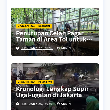
MEGAPOLITAN
NASIONAL
Penutupan Celah Pagar
Taman di Area Tol untuk
Cegah Penyalahgunaan
FEBRUARY 27, 2026
ADMIN
MEGAPOLITAN
PERISTIWA
Kronologi Lengkap Sopir
Ugal-ugalan di Jakarta
Pusat
FEBRUARY 26, 2026
ADMIN