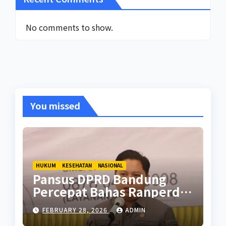
No comments to show.
You missed
HUKUM
KESEHATAN
NASIONAL
Pansus DPRD Bandung
Percepat Bahas Ranperda
Pencegahan Seks Berisiko
FEBRUARY 28, 2026
ADMIN