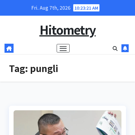
Skip
Fri. Aug 7th, 2026
10:23:22 AM
to
content
Hitometry
Tag:
pungli