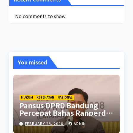
No comments to show.
You missed
HUKUM
KESEHATAN
NASIONAL
Pansus DPRD Bandung
Percepat Bahas Ranperda
Pencegahan Seks Berisiko
FEBRUARY 28, 2026
ADMIN