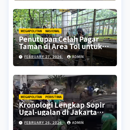
MEGAPOLITAN
NASIONAL
Penutupan Celah Pagar
Taman di Area Tol untuk
Cegah Penyalahgunaan
FEBRUARY 27, 2026
ADMIN
MEGAPOLITAN
PERISTIWA
Kronologi Lengkap Sopir
Ugal-ugalan di Jakarta
Pusat
FEBRUARY 26, 2026
ADMIN