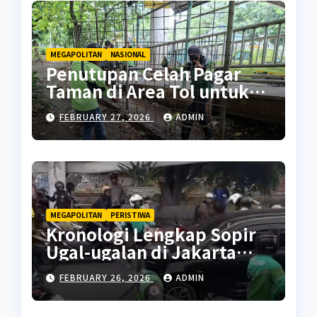
MEGAPOLITAN
NASIONAL
Penutupan Celah Pagar
Taman di Area Tol untuk
Cegah Penyalahgunaan
FEBRUARY 27, 2026
ADMIN
MEGAPOLITAN
PERISTIWA
Kronologi Lengkap Sopir
Ugal-ugalan di Jakarta
Pusat
FEBRUARY 26, 2026
ADMIN