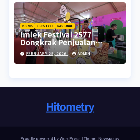
BISNIS
LIFESTYLE
NASIONAL
Imlek Festival 2577
Dongkrak Penjualan
UMKM di Ramadan
FEBRUARY 25, 2026
ADMIN
Hitometry
Proudly powered by WordPress
|
Theme: Newsup by