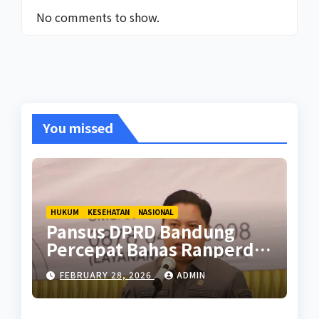
No comments to show.
You missed
HUKUM
KESEHATAN
NASIONAL
Pansus DPRD Bandung
Percepat Bahas Ranperda
Pencegahan Seks Berisiko
FEBRUARY 28, 2026
ADMIN