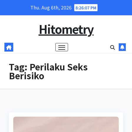
Skip
Thu. Aug 6th, 2026
8:26:07 PM
to
content
Hitometry
Tag:
Perilaku Seks
Berisiko