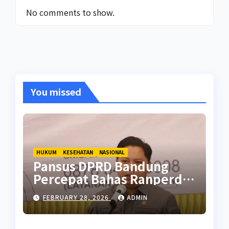
No comments to show.
You missed
HUKUM
KESEHATAN
NASIONAL
Pansus DPRD Bandung
Percepat Bahas Ranperda
Pencegahan Seks Berisiko
FEBRUARY 28, 2026
ADMIN