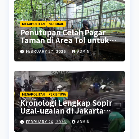
MEGAPOLITAN
NASIONAL
Penutupan Celah Pagar
Taman di Area Tol untuk
Cegah Penyalahgunaan
FEBRUARY 27, 2026
ADMIN
MEGAPOLITAN
PERISTIWA
Kronologi Lengkap Sopir
Ugal-ugalan di Jakarta
Pusat
FEBRUARY 26, 2026
ADMIN