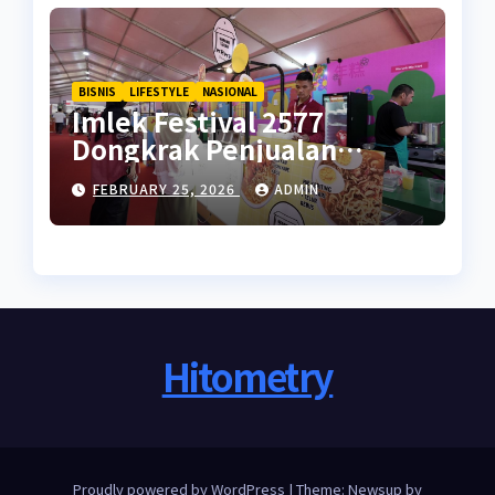
BISNIS
LIFESTYLE
NASIONAL
Imlek Festival 2577
Dongkrak Penjualan
UMKM di Ramadan
FEBRUARY 25, 2026
ADMIN
Hitometry
Proudly powered by WordPress
|
Theme: Newsup by