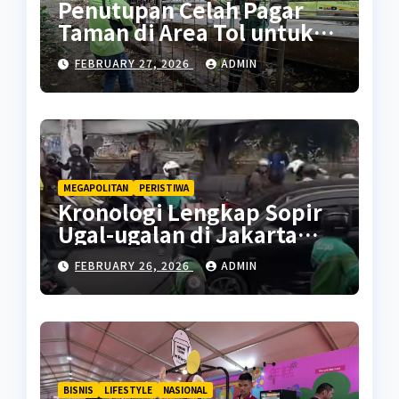
Penutupan Celah Pagar
Taman di Area Tol untuk
Cegah Penyalahgunaan
FEBRUARY 27, 2026
ADMIN
MEGAPOLITAN
PERISTIWA
Kronologi Lengkap Sopir
Ugal-ugalan di Jakarta
Pusat
FEBRUARY 26, 2026
ADMIN
BISNIS
LIFESTYLE
NASIONAL