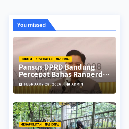
You missed
HUKUM
KESEHATAN
NASIONAL
Pansus DPRD Bandung
Percepat Bahas Ranperda
Pencegahan Seks Berisiko
FEBRUARY 28, 2026
ADMIN
MEGAPOLITAN
NASIONAL