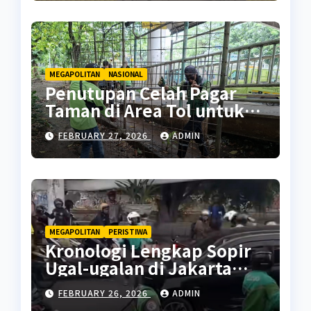
MEGAPOLITAN
NASIONAL
Penutupan Celah Pagar
Taman di Area Tol untuk
Cegah Penyalahgunaan
FEBRUARY 27, 2026
ADMIN
MEGAPOLITAN
PERISTIWA
Kronologi Lengkap Sopir
Ugal-ugalan di Jakarta
Pusat
FEBRUARY 26, 2026
ADMIN