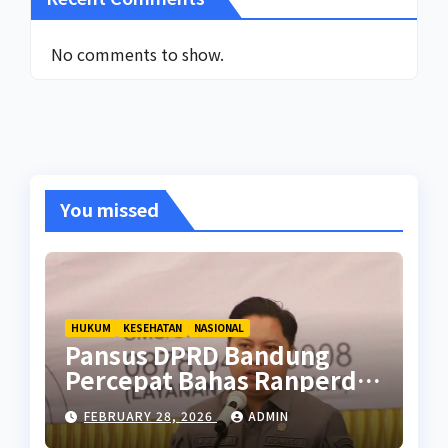
No comments to show.
You missed
HUKUM
KESEHATAN
NASIONAL
Pansus DPRD Bandung
Percepat Bahas Ranperda
Pencegahan Seks Berisiko
FEBRUARY 28, 2026
ADMIN