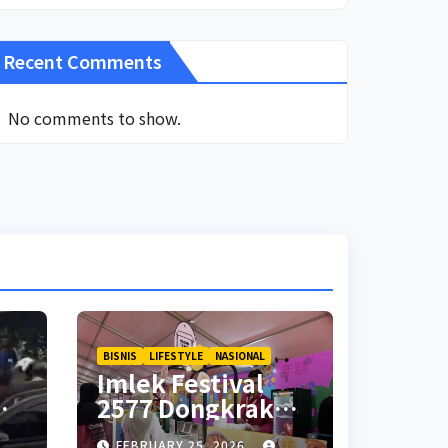
Recent Comments
No comments to show.
BISNIS
LIFESTYLE
NASIONAL
Imlek Festival
2577 Dongkrak
Penjualan UMKM
FEBRUARY 25, 2026