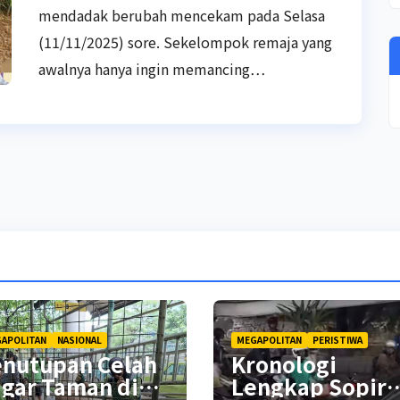
mendadak berubah mencekam pada Selasa
(11/11/2025) sore. Sekelompok remaja yang
awalnya hanya ingin memancing…
APOLITAN
NASIONAL
MEGAPOLITAN
PERISTIWA
enutupan Celah
Kronologi
gar Taman di
Lengkap Sopir