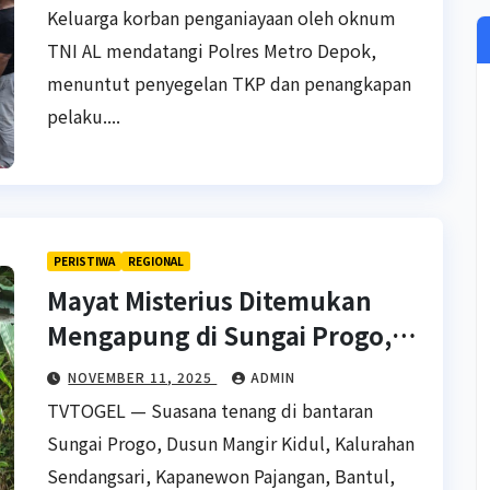
Keluarga korban penganiayaan oleh oknum
TNI AL mendatangi Polres Metro Depok,
menuntut penyegelan TKP dan penangkapan
pelaku....
PERISTIWA
REGIONAL
Mayat Misterius Ditemukan
Mengapung di Sungai Progo,
Bocah SMP Jadi Saksi Pertama
NOVEMBER 11, 2025
ADMIN
TVTOGEL — Suasana tenang di bantaran
Sungai Progo, Dusun Mangir Kidul, Kalurahan
Sendangsari, Kapanewon Pajangan, Bantul,