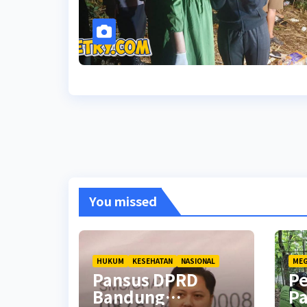
You missed
HUKUM
KESEHATAN
NASIONAL
MEG
Pansus DPRD
P
Bandung
Pa