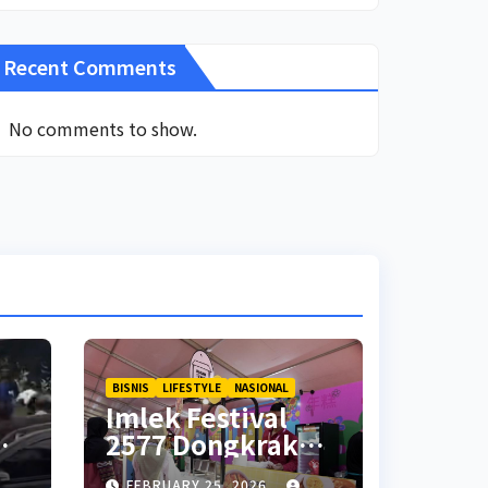
Recent Comments
No comments to show.
BISNIS
LIFESTYLE
NASIONAL
Imlek Festival
2577 Dongkrak
Penjualan UMKM
FEBRUARY 25, 2026