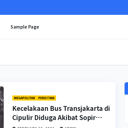
e
Sample Page
MEGAPOLITAN
PERISTIWA
Kecelakaan Bus Transjakarta di
Cipulir Diduga Akibat Sopir
Mengantuk