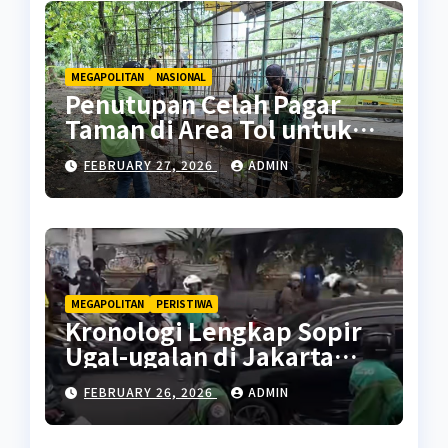
MEGAPOLITAN
NASIONAL
Penutupan Celah Pagar
Taman di Area Tol untuk
Cegah Penyalahgunaan
FEBRUARY 27, 2026
ADMIN
MEGAPOLITAN
PERISTIWA
Kronologi Lengkap Sopir
Ugal-ugalan di Jakarta
Pusat
FEBRUARY 26, 2026
ADMIN