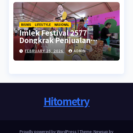
BISNIS
LIFESTYLE
NASIONAL
Imlek Festival 2577
Dongkrak Penjualan
UMKM di Ramadan
FEBRUARY 25, 2026
ADMIN
Hitometry
Proudly powered by WordPress
|
Theme: Newsup by