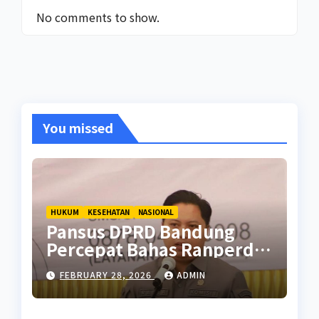
No comments to show.
You missed
HUKUM
KESEHATAN
NASIONAL
Pansus DPRD Bandung
Percepat Bahas Ranperda
Pencegahan Seks Berisiko
FEBRUARY 28, 2026
ADMIN