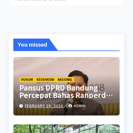
You missed
HUKUM
KESEHATAN
NASIONAL
Pansus DPRD Bandung
Percepat Bahas Ranperda
Pencegahan Seks Berisiko
FEBRUARY 28, 2026
ADMIN