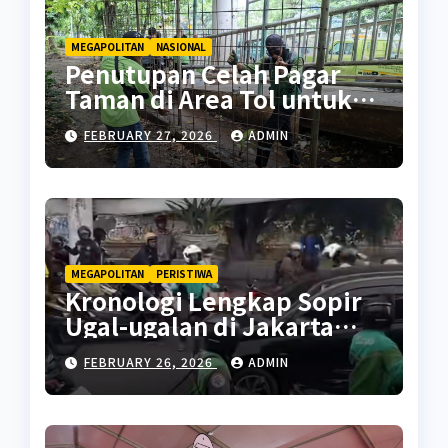
MEGAPOLITAN
NASIONAL
Penutupan Celah Pagar
Taman di Area Tol untuk
Cegah Penyalahgunaan
FEBRUARY 27, 2026
ADMIN
MEGAPOLITAN
PERISTIWA
Kronologi Lengkap Sopir
Ugal-ugalan di Jakarta
Pusat
FEBRUARY 26, 2026
ADMIN