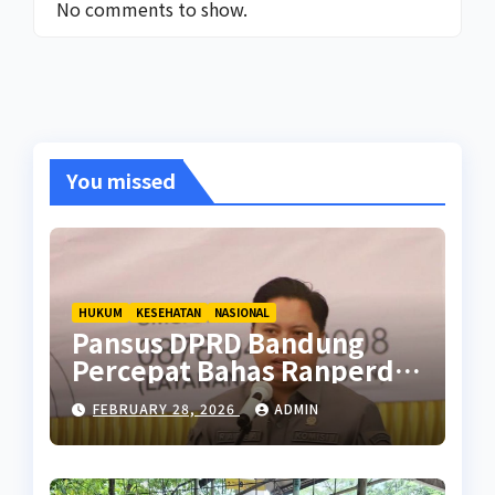
No comments to show.
You missed
HUKUM
KESEHATAN
NASIONAL
Pansus DPRD Bandung
Percepat Bahas Ranperda
Pencegahan Seks Berisiko
FEBRUARY 28, 2026
ADMIN