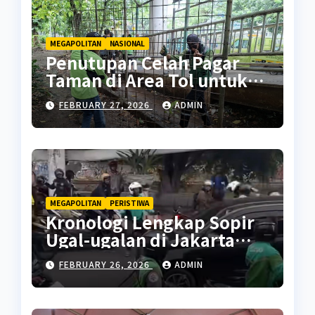
MEGAPOLITAN
NASIONAL
Penutupan Celah Pagar
Taman di Area Tol untuk
Cegah Penyalahgunaan
FEBRUARY 27, 2026
ADMIN
MEGAPOLITAN
PERISTIWA
Kronologi Lengkap Sopir
Ugal-ugalan di Jakarta
Pusat
FEBRUARY 26, 2026
ADMIN