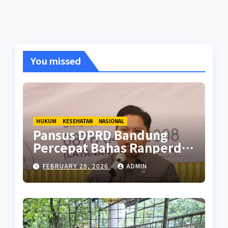
You missed
HUKUM
KESEHATAN
NASIONAL
Pansus DPRD Bandung
Percepat Bahas Ranperda
Pencegahan Seks Berisiko
FEBRUARY 28, 2026
ADMIN