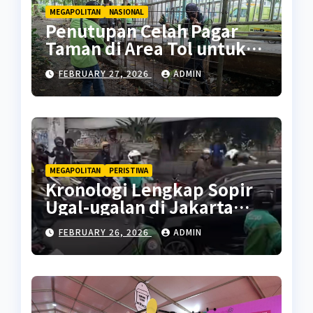
MEGAPOLITAN
NASIONAL
Penutupan Celah Pagar
Taman di Area Tol untuk
Cegah Penyalahgunaan
FEBRUARY 27, 2026
ADMIN
MEGAPOLITAN
PERISTIWA
Kronologi Lengkap Sopir
Ugal-ugalan di Jakarta
Pusat
FEBRUARY 26, 2026
ADMIN