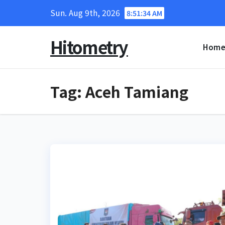
Skip
Sun. Aug 9th, 2026
8:51:35 AM
to
content
Hitometry
Hom
Tag:
Aceh Tamiang