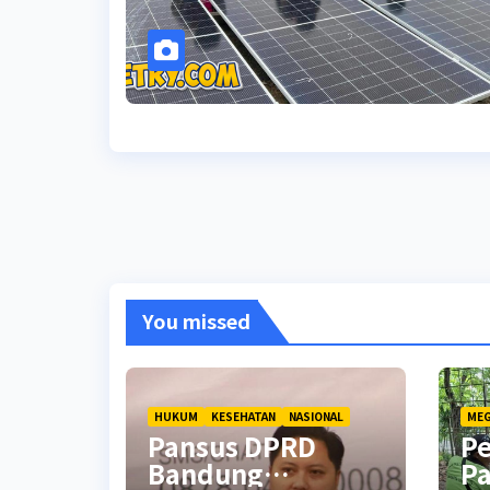
You missed
HUKUM
KESEHATAN
NASIONAL
MEG
Pansus DPRD
P
Bandung
Pa