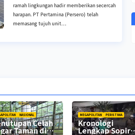
ramah lingkungan hadir memberikan secercah
harapan. PT Pertamina (Persero) telah
memasang tujuh unit…
APOLITAN
NASIONAL
MEGAPOLITAN
PERISTIWA
enutupan Celah
Kronologi
gar Taman di
Lengkap Sopir